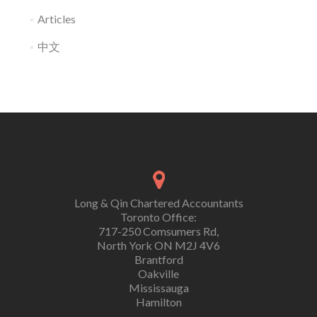
Articles
中文
Long & Qin Chartered Accountants
Toronto Office:
717-250 Comsumers Rd,
North York ON M2J 4V6
Brantford
Oakville
Mississauga
Hamilton