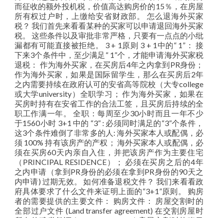
而征收的额外投机税，价值高达购房价的15％，在房屋
所有权过户时，上缴给安省财政部。 怎么退海外买家
税？ 我们首先来看看某种的买家可以申请退回海外买家
税。 这些条件以及审批非常严格，只要有一点点的小纰
漏都有可能直接被拒绝。 3 + 1原则 3 + 1中的“ 1”： 接
下来3个条件中，至少满足“ 1”个，才能申请海外买家税
退税： 作为海外买家，在买房后4年之内拿到PR身份；
作为海外买家，如果是国际留学生，那么在买房后2年
之内需要持续在政府认可的安省高等院校（大专college
或大学university）全职学习； 作为海外买家，如果在
买房时持有在安省工作的合法工签，且买房后持续的全
职工作满一年。 全职：每周至少30小时而且一年不少
于1560小时 3+1 中的 “3” : 必须同时满足的“3”个条件，
这3个条件难倒了非常多的人: 海外买家本人或配偶，必
须 100% 持有该房产的产权； 海外买家本人或配偶，必
须在买房60天内亲自入住，并把该房产作为主要住宅
（PRINCIPAL RESIDENCE）； 必须在买房之后的4年
之内申请（拿到PR身份的必须在拿到PR身份的90天之
内申请) 过期无效。 如何准备退税文件？ 我们来看看政
府具体要求了什么文件来证明上面的“3+1”原则。 购房
者的需要提供的主要文件： 购房文件： 房屋交割时的
全部过户文件 (Land transfer agreement) 在交割房屋时