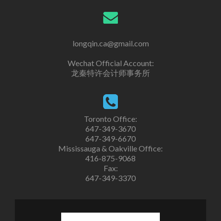
longqin.ca@gmail.com
Wechat Official Account:
龙秦特许会计师事务所
Toronto Office:
647-349-3670
647-349-6670
Mississauga & Oakville Office:
416-875-9068
Fax:
647-349-3370