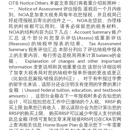
OTB Notice Others 本篇文章我们将着重介绍前两种：
一、Notice of Assessment 评估报告 退税后一个月内收
到。NOA是加拿大税务局每年在您报税，并且税局已
经处理报税后寄出的信件之一。 NOA在贷款、办理移
民的时候都可以用到。请务必保留您的税务材料。
NOA的结构内容为以下几点： Account Summary 账户
汇总 这个部分向您显示评估(Assess)或重新评估
(Reassess) 的纳税申报表的结果。 Tax Assessment
Summary 税务评估汇总 本部分列出了评估纳税申报表
上的主要内容。每行旁边是税局用来计算balance的金
额。 Explanation of changes and other important
information 变更说明和其他重要信息 该部分详细说明
了加拿大税务局对您的纳税申报单所做的更改或更正
（比如信息漏报/错报后的纠正）。 对于有申报过学费
的留学生来说，该部分还会注明没有使用的学费的累计
金额（Unused federal tuition, education, and textbook
amounts）。这部分金额在下一年报税时务必告知您的
会计，可以抵扣您在工作中已缴纳的个人税。 RRSP 购
买上限 如果您已有收入，那么该部分会为您计算出您的
RRSP的购买上限。 购买RRSP可以减少申报人支付的税
款总金额 详情可复制文章末尾链接RRSP[1]在CRA官网
上查询相关信息 Home Buyer Plan 会显示您下一年需要