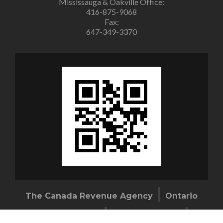
Mississauga & Oakville Office:
416-875-9068
Fax:
647-349-3370
|
The Canada Revenue Agency
Ontario
|
|
Ministry of Revenue
Finance Canada
The