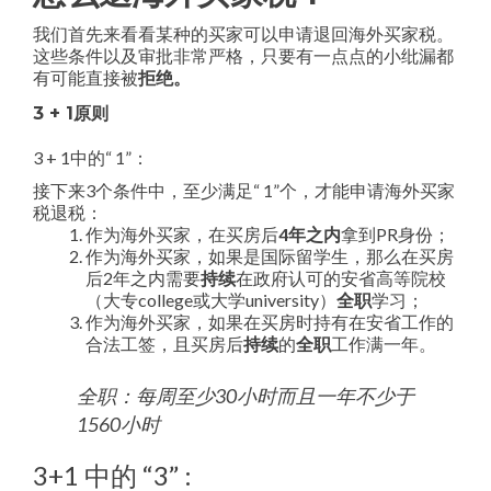
我们首先来看看某种的买家可以申请退回海外买家税。
这些条件以及审批非常严格，只要有一点点的小纰漏都
有可能直接被
拒绝。
3 + 1原则
3 + 1中的“ 1”：
接下来3个条件中，至少满足“ 1”个，才能申请海外买家
税退税：
作为海外买家，在买房后
4年之内
拿到PR身份；
作为海外买家，如果是国际留学生，那么在买房
后2年之内需要
持续
在政府认可的安省高等院校
（大专college或大学university）
全职
学习；
作为海外买家，如果在买房时持有在安省工作的
合法工签，且买房后
持续
的
全职
工作满一年。
全职：每周至少30小时而且一年不少于
1560小时
3+1 中的 “3” :