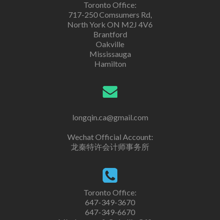
Toronto Office:
717-250 Comsumers Rd,
North York ON M2J 4V6
Brantford
Oakville
Mississauga
Hamilton
longqin.ca@gmail.com
Wechat Official Account:
龙秦特许会计师事务所
Toronto Office:
647-349-3670
647-349-6670