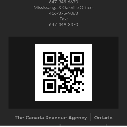
647-349-6670
Mississauga & Oakville Office:
416-875-9068
Fax:
647-349-3370
|
The Canada Revenue Agency
Ontario