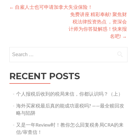
Post
←
自雇人士也可申请加拿大失业保险！
免费讲座 精彩奉献! 聚焦财
navigation
税法律投资热点 ，资深会
计师为你答疑解惑！快来报
名吧!
→
Search
for:
RECENT POSTS
个人报税后收到的税局来信，你都认识吗？（上）
海外买家税最后真的能成功退税吗? ——最全赎回攻
略与陷阱
又是一年Review时！教你怎么回复税务局CRA的来
信/审查信！