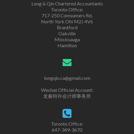
Long & Qin Chartered Accountants
Toronto Office:
717-250 Comsumers Rd,
North York ON M2J 4V6
Brantford
Oakville
Mississauga
Hamilton
longqin.ca@gmail.com
Wechat Official Account:
龙秦特许会计师事务所
Toronto Office:
647-349-3670