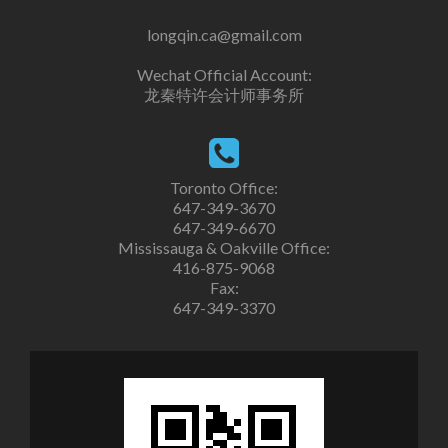
longqin.ca@gmail.com
Wechat Official Account:
龙秦特许会计师事务所
Toronto Office:
647-349-3670
647-349-6670
Mississauga & Oakville Office:
416-875-9068
Fax:
647-349-3370