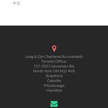
中文
Long & Qin Chartered Accountants
Toronto Office:
717-250 Comsumers Rd,
North York ON M2J 4V6
Brantford
Oakville
Mississauga
Hamilton