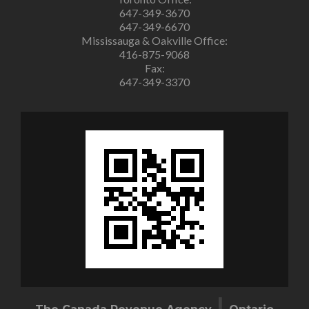
647-349-3670
647-349-6670
Mississauga & Oakville Office:
416-875-9068
Fax:
647-349-3370
|