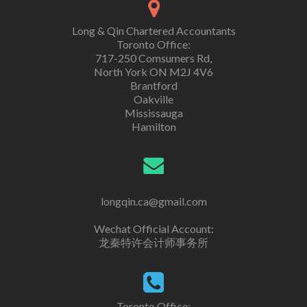
Long & Qin Chartered Accountants
Toronto Office:
717-250 Comsumers Rd,
North York ON M2J 4V6
Brantford
Oakville
Mississauga
Hamilton
longqin.ca@gmail.com
Wechat Official Account:
龙秦特许会计师事务所
Toronto Office: